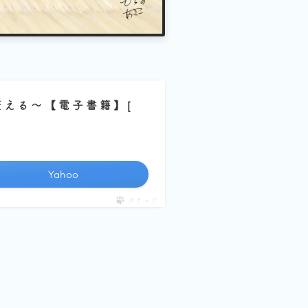
変える～【電子書籍】[
Yahoo
ポチップ