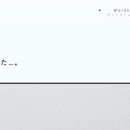
Works
作ってきた
た…。