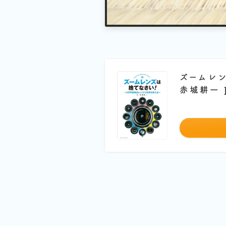
ズームレ
赤城耕一 