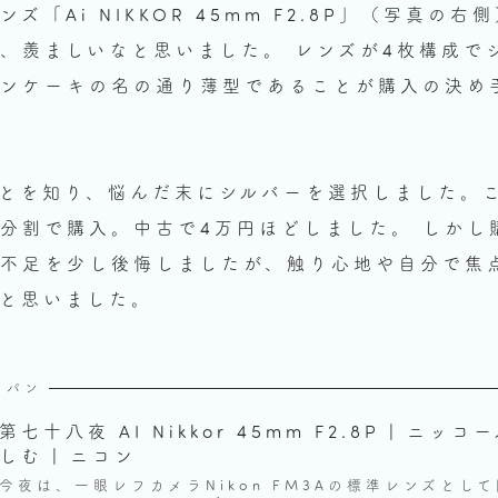
「Ai NIKKOR 45mm F2.8P」（写真の
、羨ましいなと思いました。 レンズが4枚構成で
ンケーキの名の通り薄型であることが購入の決め
とを知り、悩んだ末にシルバーを選択しました。
分割で購入。中古で4万円ほどしました。 しかし
不足を少し後悔しましたが、触り心地や自分で焦
と思いました。
ャパン
第七十八夜 AI Nikkor 45mm F2.8P | ニッ
しむ | ニコン
今夜は、一眼レフカメラNikon FM3Aの標準レンズとして開