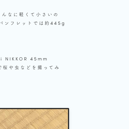
こんなに軽くて小さいの
パンフレットでは約445g
IKKOR 45mm
で桜や虫などを撮ってみ